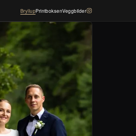
Bryllup
Printboksen
Veggbilder