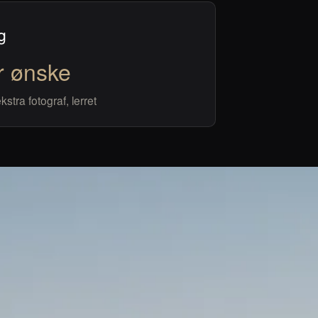
g
r ønske
stra fotograf, lerret