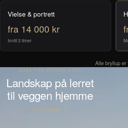
Vielse & portrett
H
fra 14 000 kr
f
Inntil 3 timer
Mo
Alle bryllup er
OGSÅ FRA DOFFEN FOTO
Landskap på lerret
til veggen hjemme
Se veggbilder